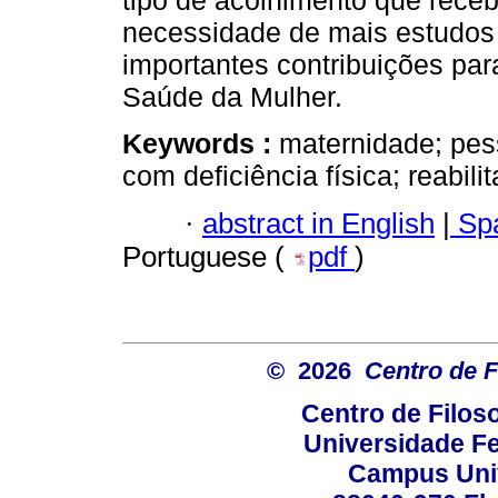
tipo de acolhimento que rece
necessidade de mais estudos 
importantes contribuições par
Saúde da Mulher.
Keywords :
maternidade; pes
com deficiência física; reabil
·
abstract in English
|
Spa
Portuguese (
pdf
)
© 2026
Centro de F
Centro de Filos
Universidade Fe
Campus Univ