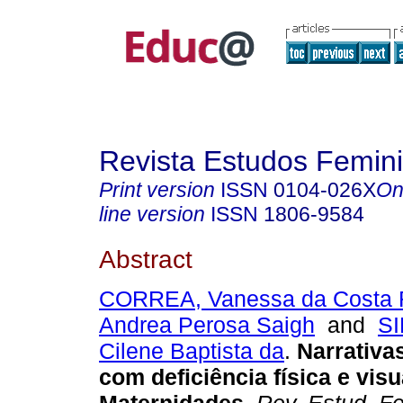
Revista Estudos Femini
Print version
ISSN
0104-026X
On
line version
ISSN
1806-9584
Abstract
CORREA, Vanessa da Costa 
Andrea Perosa Saigh
and
SI
Cilene Baptista da
.
Narrativa
com deficiência física e vis