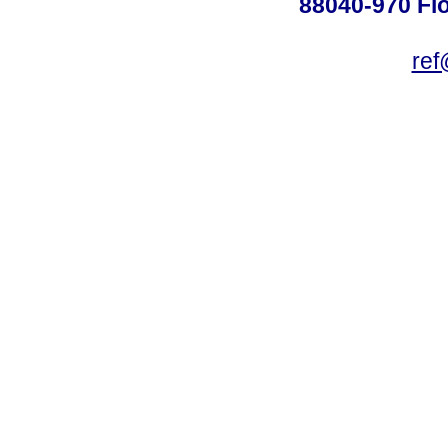
88040-970 Flo
ref