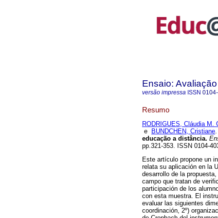
Ensaio: Avaliação
versão impressa
ISSN
0104
Resumo
RODRIGUES, Cláudia M. 
e
BUNDCHEN, Cristiane
.
educação a distância.
Ens
pp.321-353. ISSN 0104-40
Este artículo propone un i
relata su aplicación en la 
desarrollo de la propuesta,
campo que tratan de verific
participación de los alumn
con esta muestra. El inst
evaluar las siguientes dim
coordinación, 2º) organizac
de Cronbach del instrumento