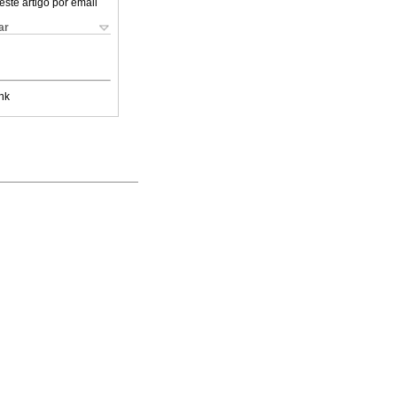
este artigo por email
ar
nk