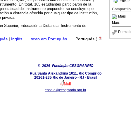
Enviar 
nstrumento. En total, 165 estudiantes participaron de la
 generalidad del instrumento propuesto, se concluye que
Compartilh
ción a distancia ofrecida por cualquier tipo de institución,
Mais
o privada.
Mais
n Superior; Educación a Distancia; Instrumento de
Permali
guês
|
Inglês
·
texto em Português
·
Português (
© 2026
Fundação CESGRANRIO
Rua Santa Alexandrina 1011, Rio Comprido
20261-235 Rio de Janeiro - RJ - Brasil
ensaio@cesgranrio.org.br