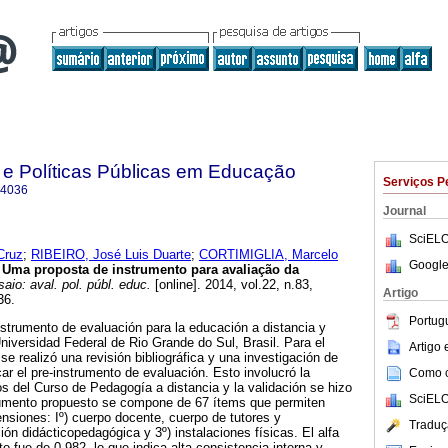
 e Políticas Públicas em Educação
Serviços P
-4036
Journal
SciELO
Cruz
;
RIBEIRO, José Luis Duarte
;
CORTIMIGLIA, Marcelo
Google
Uma proposta de instrumento para avaliação da
aio: aval. pol. públ. educ.
[online]. 2014, vol.22, n.83,
Artigo
36.
Portug
nstrumento de evaluación para la educación a distancia y
Universidad Federal de Rio Grande do Sul, Brasil. Para el
Artigo
 se realizó una revisión bibliográfica y una investigación de
ar el pre-instrumento de evaluación. Esto involucró la
Como ci
os del Curso de Pedagogía a distancia y la validación se hizo
SciELO
rumento propuesto se compone de 67 ítems que permiten
ensiones: Iº) cuerpo docente, cuerpo de tutores y
Traduç
ión didácticopedagógica y 3º) instalaciones físicas. El alfa
 fue de 0,982, lo que indica alta consistencia interna y