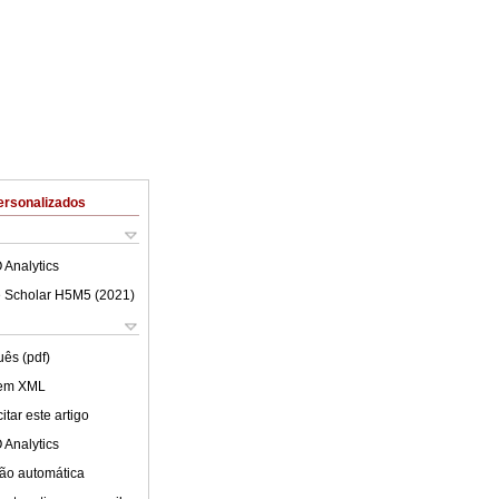
ersonalizados
 Analytics
 Scholar H5M5 (
2021
)
uês (pdf)
 em XML
tar este artigo
 Analytics
ão automática