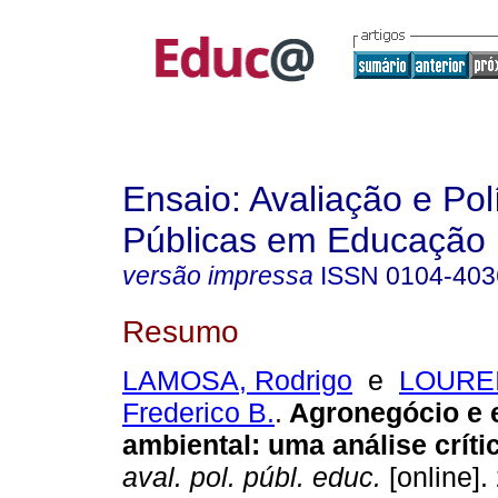
Ensaio: Avaliação e Pol
Públicas em Educação
versão impressa
ISSN
0104-403
Resumo
LAMOSA, Rodrigo
e
LOUREI
Frederico B.
.
Agronegócio e 
ambiental: uma análise críti
aval. pol. públ. educ.
[online].