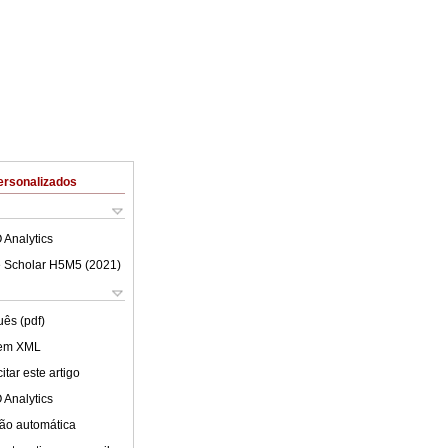
ersonalizados
 Analytics
 Scholar H5M5 (
2021
)
uês (pdf)
 em XML
tar este artigo
 Analytics
ão automática