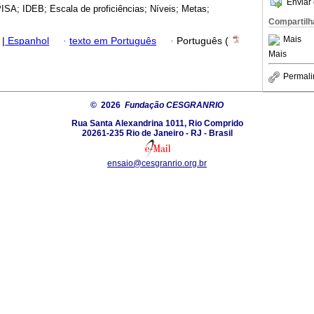
Enviar 
SA; IDEB; Escala de proficiências; Níveis; Metas;
Compartilh
Mais
|
Espanhol
·
texto em Português
·
Português (
Mais
Permali
© 2026
Fundação CESGRANRIO
Rua Santa Alexandrina 1011, Rio Comprido
20261-235 Rio de Janeiro - RJ - Brasil
ensaio@cesgranrio.org.br