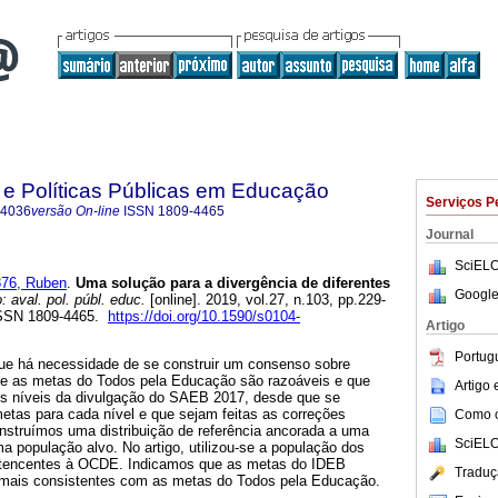
 e Políticas Públicas em Educação
Serviços P
-4036
versão On-line
ISSN
1809-4465
Journal
SciELO
76, Ruben
.
Uma solução para a divergência de diferentes
Google
 aval. pol. públ. educ.
[online]. 2019, vol.27, n.103, pp.229-
ISSN 1809-4465.
https://doi.org/10.1590/s0104-
Artigo
Portug
ue há necessidade de se construir um consenso sobre
que as metas do Todos pela Educação são razoáveis e que
Artigo
os níveis da divulgação do SAEB 2017, desde que se
etas para cada nível e que sejam feitas as correções
Como ci
onstruímos uma distribuição de referência ancorada a uma
SciELO
ma população alvo. No artigo, utilizou-se a população dos
rtencentes à OCDE. Indicamos que as metas do IDEB
Traduç
 mais consistentes com as metas do Todos pela Educação.