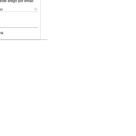
este artigo por email
ar
nk