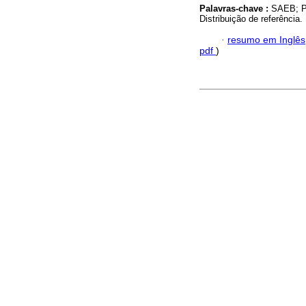
Palavras-chave :
SAEB; PI
Distribuição de referência.
·
resumo em Inglês
pdf
)