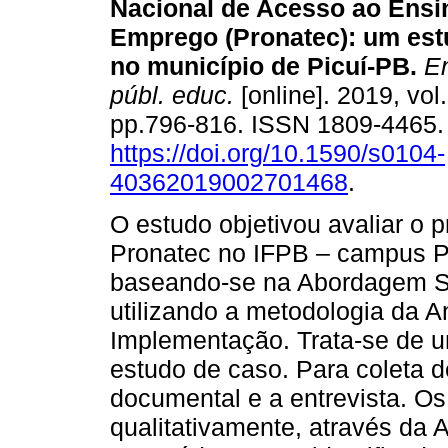
Nacional de Acesso ao Ensi
Emprego (Pronatec): um est
no município de Picuí-PB.
En
públ. educ.
[online]. 2019, vol
pp.796-816. ISSN 1809-4465
https://doi.org/10.1590/s0104-
40362019002701468
.
O estudo objetivou avaliar o
Pronatec no IFPB – campus Pic
baseando-se na Abordagem Se
utilizando a metodologia da 
Implementação. Trata-se de um
estudo de caso. Para coleta d
documental e a entrevista. O
qualitativamente, através da 