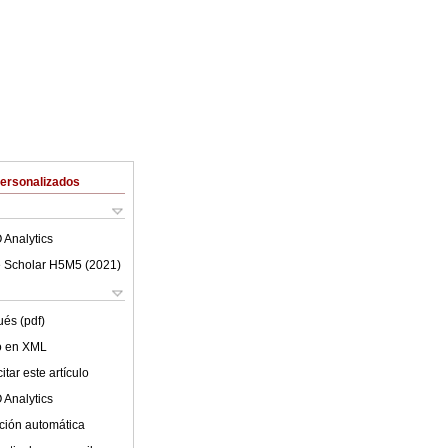
Personalizados
 Analytics
 Scholar H5M5 (
2021
)
ués (pdf)
lo en XML
tar este artículo
 Analytics
ción automática