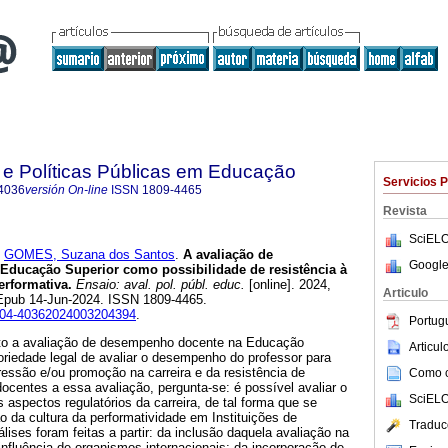
 e Políticas Públicas em Educação
Servicios 
4036
versión On-line
ISSN
1809-4465
Revista
SciELO
y
GOMES, Suzana dos Santos
.
A avaliação de
Google
ducação Superior como possibilidade de resistência à
erformativa.
Ensaio: aval. pol. públ. educ.
[online]. 2024,
Articulo
 Epub 14-Jun-2024. ISSN 1809-4465.
0104-40362024003204394
.
Portug
eto a avaliação de desempenho docente na Educação
Articu
toriedade legal de avaliar o desempenho do professor para
essão e/ou promoção na carreira e da resistência de
Como ci
ocentes a essa avaliação, pergunta-se: é possível avaliar o
SciELO
spectos regulatórios da carreira, de tal forma que se
ão da cultura da performatividade em Instituições de
Traduc
ises foram feitas a partir: da inclusão daquela avaliação na
 influência de organismos internacionais; da incorporação de