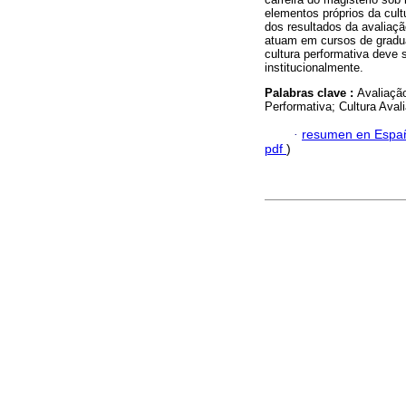
elementos próprios da cult
dos resultados da avaliaç
atuam em cursos de gradua
cultura performativa deve
institucionalmente.
Palabras clave :
Avaliaçã
Performativa; Cultura Avali
·
resumen en Espa
pdf
)