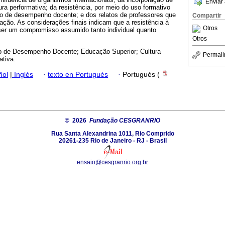
Enviar 
ura performativa; da resistência, por meio do uso formativo
ão de desempenho docente; e dos relatos de professores que
Compartir
ção. As considerações finais indicam que a resistência à
Otros
 ser um compromisso assumido tanto individual quanto
Otros
o de Desempenho Docente; Educação Superior; Cultura
Permali
ativa.
ñol
|
Inglés
·
texto en Portugués
·
Portugués (
© 2026
Fundação CESGRANRIO
Rua Santa Alexandrina 1011, Rio Comprido
20261-235 Rio de Janeiro - RJ - Brasil
ensaio@cesgranrio.org.br