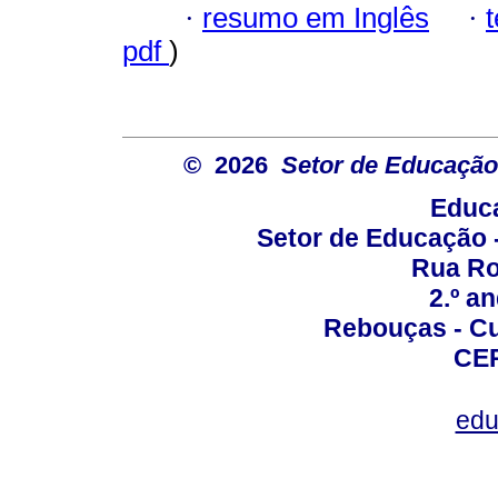
·
resumo em Inglês
·
pdf
)
© 2026
Setor de Educação
Educa
Setor de Educação
Rua Roc
2.º a
Rebouças - Cur
CEP
edu