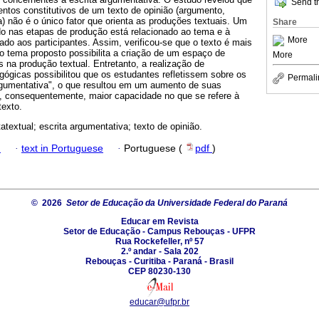
Send th
ntos constitutivos de um texto de opinião (argumento,
) não é o único fator que orienta as produções textuais. Um
Share
do nas etapas de produção está relacionado ao tema e à
More
do aos participantes. Assim, verificou-se que o texto é mais
 tema proposto possibilita a criação de um espaço de
More
 na produção textual. Entretanto, a realização de
gógicas possibilitou que os estudantes refletissem sobre os
Permali
rgumentativa", o que resultou em um aumento de suas
e, consequentemente, maior capacidade no que se refere à
texto.
atextual; escrita argumentativa; texto de opinião.
h
·
text in Portuguese
·
Portuguese (
pdf
)
© 2026
Setor de Educação da Universidade Federal do Paraná
Educar em Revista
Setor de Educação - Campus Rebouças - UFPR
Rua Rockefeller, nº 57
2.º andar - Sala 202
Rebouças - Curitiba - Paraná - Brasil
CEP 80230-130
educar@ufpr.br