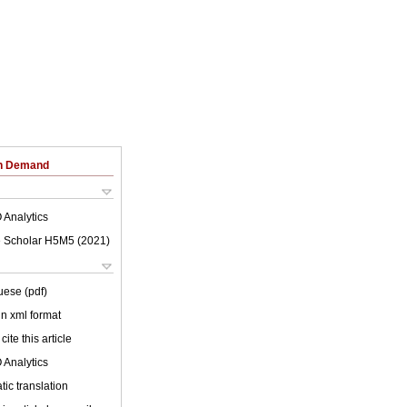
on Demand
 Analytics
 Scholar H5M5 (
2021
)
uese (pdf)
 in xml format
cite this article
 Analytics
ic translation