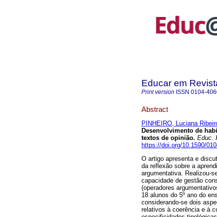
Educar em Revist
Print version
ISSN
0104-406
Abstract
PINHEIRO, Luciana Ribeir
Desenvolvimento de habi
textos de opinião.
Educ. 
https://doi.org/10.1590/01
O artigo apresenta e discu
da reflexão sobre a apren
argumentativa. Realizou-s
capacidade de gestão cons
(operadores argumentativos
18 alunos do 5º ano do ens
considerando-se dois aspec
relativos à coerência e à 
especificidades tipológica