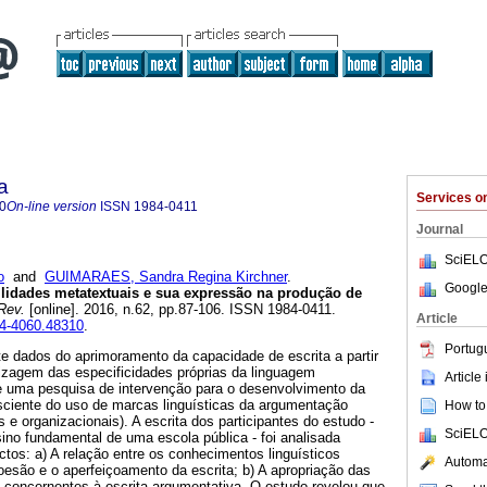
a
Services 
0
On-line version
ISSN
1984-0411
Journal
SciELO
o
and
GUIMARAES, Sandra Regina Kirchner
.
Google
lidades metatextuais e sua expressão na produção de
Rev.
[online]. 2016, n.62, pp.87-106. ISSN 1984-0411.
Article
04-4060.48310
.
Portug
te dados do aprimoramento da capacidade de escrita a partir
dizagem das especificidades próprias da linguagem
Article
e uma pesquisa de intervenção para o desenvolvimento da
ciente do uso de marcas linguísticas da argumentação
How to 
 e organizacionais). A escrita dos participantes do estudo -
SciELO
ino fundamental de uma escola pública - foi analisada
tos: a) A relação entre os conhecimentos linguísticos
Automat
coesão e o aperfeiçoamento da escrita; b) A apropriação das
s concernentes à escrita argumentativa. O estudo revelou que