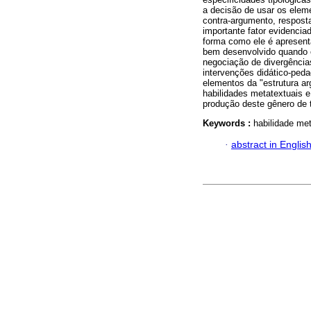
a decisão de usar os eleme
contra-argumento, resposta
importante fator evidencia
forma como ele é apresenta
bem desenvolvido quando o
negociação de divergências
intervenções didático-peda
elementos da "estrutura a
habilidades metatextuais 
produção deste gênero de 
Keywords :
habilidade met
·
abstract in Englis