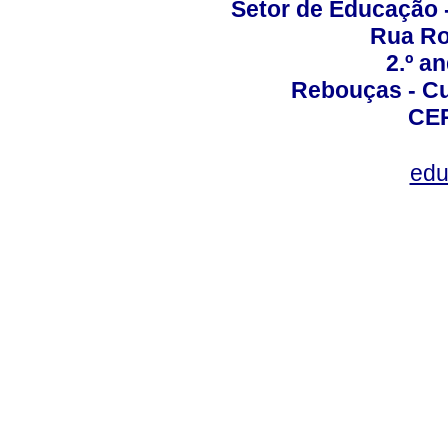
Setor de Educação
Rua Roc
2.º a
Rebouças - Cur
CEP
edu