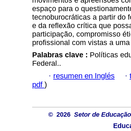
movimentos e apreensões cont
espaço para o questionamento 
tecnoburocráticas a partir do
e da reflexão crítica que po
participação, compromisso éti
profissional com vistas a um
Palabras clave :
Políticas ed
Federal..
·
resumen en Inglés
·
pdf
)
© 2026
Setor de Educação
Educa