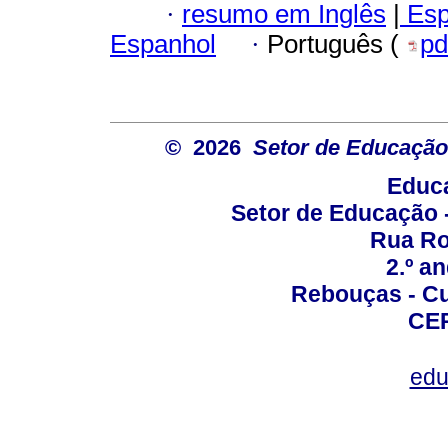
·
resumo em Inglês
|
Esp
Espanhol
·
Português (
pd
© 2026
Setor de Educação
Educa
Setor de Educação
Rua Roc
2.º a
Rebouças - Cur
CEP
edu