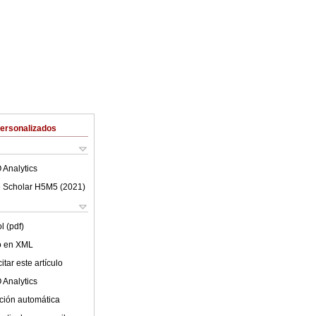
Personalizados
 Analytics
 Scholar H5M5 (
2021
)
l (pdf)
lo en XML
tar este artículo
 Analytics
ción automática