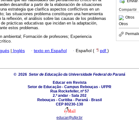
Enviar 
den desarrollar a partir de la elaboración de situaciones
na estrategia que clarifica aspectos conflictivos en un
Compartir
to; las situaciones problema constituyen una herramienta
Otros
a reflexión, el análisis sobre las causas de los problemas
de prácticas educativas que incidan en la adaptación,
Otros
 ante estos problemas.
Permali
n ambiental; Formación de profesores; Experiencia
rítico.
ugués
|
Inglés
·
texto en Español
·
Español (
pdf
)
© 2026
Setor de Educação da Universidade Federal do Paraná
Educar em Revista
Setor de Educação - Campus Rebouças - UFPR
Rua Rockefeller, nº 57
2.º andar - Sala 202
Rebouças - Curitiba - Paraná - Brasil
CEP 80230-130
educar@ufpr.br