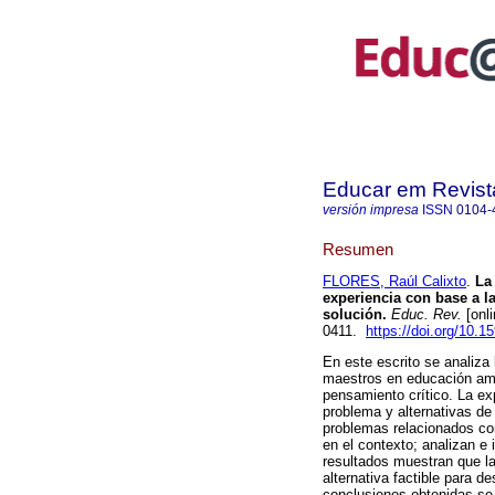
Educar em Revist
versión impresa
ISSN
0104-
Resumen
FLORES, Raúl Calixto
.
La 
experiencia con base a l
solución.
Educ. Rev.
[onl
0411.
https://doi.org/10.
En este escrito se analiza
maestros en educación ambi
pensamiento crítico. La ex
problema y alternativas de
problemas relacionados co
en el contexto; analizan e 
resultados muestran que la
alternativa factible para de
conclusiones obtenidas se 