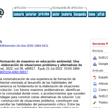
a
Servicios 
4060
versión On-line
ISSN
1984-0411
Revista
SciELO
formación de maestros en educación ambiental. Una
Google
a elaboración de situaciones problema y alternativas de
ine]. 2022, vol.38, e80817. Epub 21-Jul-2022. ISSN 1984-
Articulo
1590/0104-4060.80817
.
Españo
 la sistematización de una experiencia de formación de
ental orientada al desarrollo de las habilidades del
Articu
periencia se fundamenta en la elaboración de situaciones
 solución. Los futuros maestros problematizan, identifican
Como ci
n la comunidad donde viven, o acontecimientos que suceden
SciELO
indagan para construir varias alternativas de solución. Los
 construcción de situaciones problema, constituyen una
Traduc
sarrollar las habilidades del pensamiento crítico. Entre las
señala que las habilidades del pensamiento crítico en la