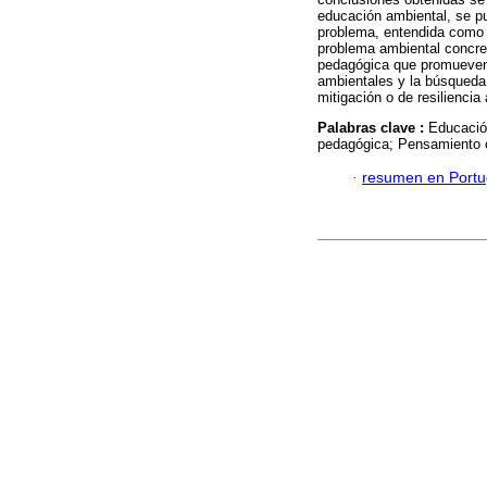
educación ambiental, se pue
problema, entendida como u
problema ambiental concre
pedagógica que promueven l
ambientales y la búsqueda 
mitigación o de resiliencia
Palabras clave :
Educació
pedagógica; Pensamiento c
·
resumen en Port