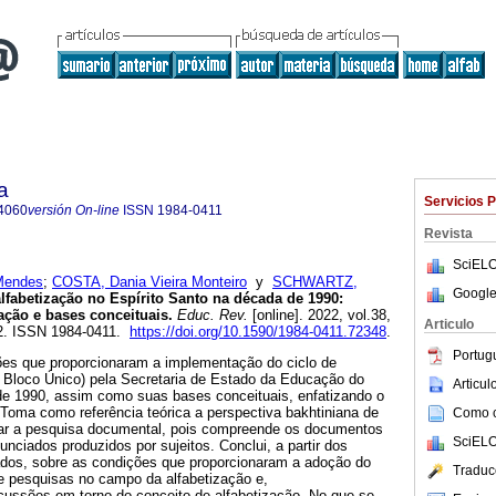
a
Servicios 
4060
versión On-line
ISSN
1984-0411
Revista
SciELO
Mendes
;
COSTA, Dania Vieira Monteiro
y
SCHWARTZ,
Google
lfabetização no Espírito Santo na década de 1990:
ção e bases conceituais.
Educ. Rev.
[online]. 2022, vol.38,
Articulo
2. ISSN 1984-0411.
https://doi.org/10.1590/1984-0411.72348
.
Portug
ções que proporcionaram a implementação do ciclo de
 Bloco Único) pela Secretaria de Estado da Educação do
Articu
de 1990, assim como suas bases conceituais, enfatizando o
 Toma como referência teórica a perspectiva bakhtiniana de
Como ci
ar a pesquisa documental, pois compreende os documentos
SciELO
nciados produzidos por sujeitos. Conclui, a partir dos
dos, sobre as condições que proporcionaram a adoção do
Traduc
e pesquisas no campo da alfabetização e,
ussões em torno do conceito de alfabetização. No que se