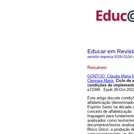
Educar em Revist
versión impresa
ISSN
0104-
Resumen
GONTIJO, Cláudia Maria 
Cleonara Maria
.
Ciclo de a
condições de implementa
e72348. Epub 28-Oct-202
Este artigo discute condi
alfabetização (denominado
Espírito Santo na década 
conceito de alfabetização.
linguagem para fundament
analisados como textos/enu
documentos/textos analisa
Bloco Único: a produção d
consequentemente, as disc