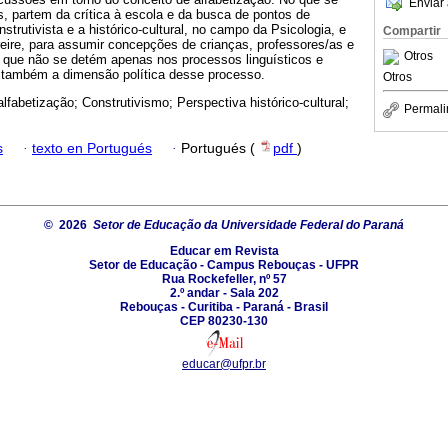
Enviar 
s, partem da crítica à escola e da busca de pontos de
nstrutivista e a histórico-cultural, no campo da Psicologia, e
Compartir
eire, para assumir concepções de crianças, professores/as e
Otros
o que não se detém apenas nos processos linguísticos e
 também a dimensão política desse processo.
Otros
alfabetização; Construtivismo; Perspectiva histórico-cultural;
Permali
s
·
texto en Portugués
·
Portugués (
pdf
)
© 2026
Setor de Educação da Universidade Federal do Paraná
Educar em Revista
Setor de Educação - Campus Rebouças - UFPR
Rua Rockefeller, nº 57
2.º andar - Sala 202
Rebouças - Curitiba - Paraná - Brasil
CEP 80230-130
educar@ufpr.br