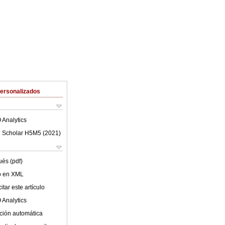
Personalizados
 Analytics
 Scholar H5M5 (
2021
)
ués (pdf)
lo en XML
tar este artículo
 Analytics
ción automática