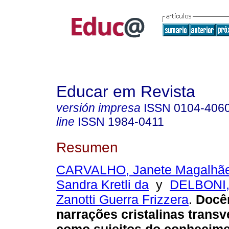
Educar em Revista
versión impresa
ISSN
0104-406
line
ISSN
1984-0411
Resumen
CARVALHO, Janete Magalhã
Sandra Kretli da
y
DELBONI,
Zanotti Guerra Frizzera
.
Docê
narrações cristalinas trans