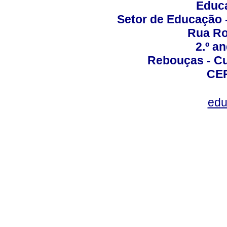
Educa
Setor de Educação
Rua Roc
2.º a
Rebouças - Cur
CEP
edu