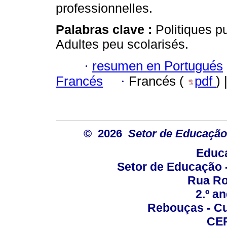
professionnelles.
Palabras clave :
Politiques p
Adultes peu scolarisés.
·
resumen en Portugués
Francés
·
Francés (
pdf
)
© 2026
Setor de Educação
Educa
Setor de Educação
Rua Roc
2.º a
Rebouças - Cur
CEP