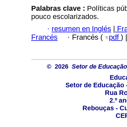
Palabras clave :
Políticas pú
pouco escolarizados.
·
resumen en Inglés
|
Fr
Francés
·
Francés (
pdf
)
© 2026
Setor de Educação
Educa
Setor de Educação
Rua Roc
2.º a
Rebouças - Cur
CEP