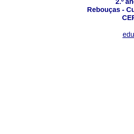
2.º a
Rebouças - Cur
CEP
edu