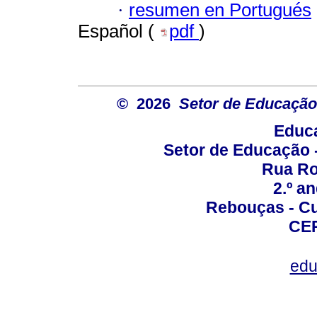
·
resumen en Portugués
Español (
pdf
)
© 2026
Setor de Educação
Educa
Setor de Educação
Rua Roc
2.º a
Rebouças - Cur
CEP
edu