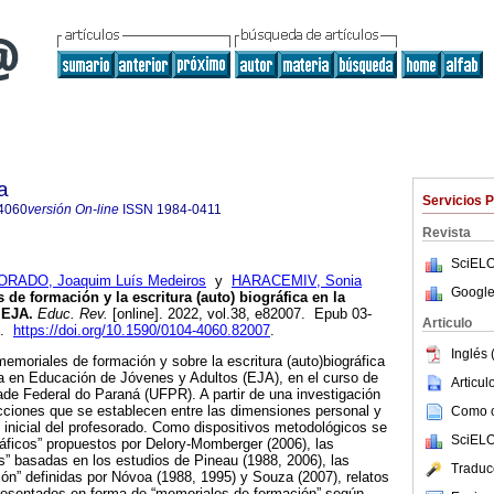
a
Servicios 
4060
versión On-line
ISSN
1984-0411
Revista
SciELO
RADO, Joaquim Luís Medeiros
y
HARACEMIV, Sonia
Google
de formación y la escritura (auto) biográfica en la
 EJA.
Educ. Rev.
[online]. 2022, vol.38, e82007. Epub 03-
Articulo
1.
https://doi.org/10.1590/0104-4060.82007
.
Inglés 
memoriales de formación y sobre la escritura (auto)biográfica
a en Educación de Jóvenes y Adultos (EJA), en el curso de
Articu
de Federal do Paraná (UFPR). A partir de una investigación
racciones que se establecen entre las dimensiones personal y
Como ci
n inicial del profesorado. Como dispositivos metodológicos se
SciELO
ográficos” propuestos por Delory-Momberger (2006), las
as” basadas en los estudios de Pineau (1988, 2006), las
Traduc
ción” definidas por Nóvoa (1988, 1995) y Souza (2007), relatos
presentados en forma de “memoriales de formación” según