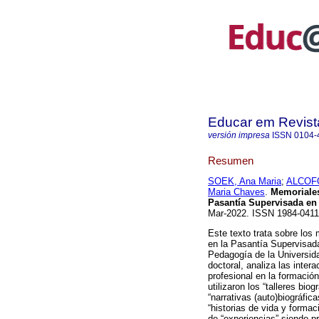
Educar em Revist
versión impresa
ISSN
0104-
Resumen
SOEK, Ana Maria
;
ALCOFO
Maria Chaves
.
Memoriales 
Pasantía Supervisada en
Mar-2022. ISSN 1984-041
Este texto trata sobre los 
en la Pasantía Supervisad
Pedagogía de la Universida
doctoral, analiza las inte
profesional en la formació
utilizaron los “talleres bi
“narrativas (auto)biográfic
“historias de vida y forma
de “experiencias” siendo 