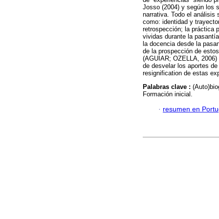
Josso (2004) y según los s
narrativa. Todo el análisis
como: identidad y trayecto
retrospección; la práctica 
vividas durante la pasantí
la docencia desde la pasan
de la prospección de estos
(AGUIAR; OZELLA, 2006) señ
de desvelar los aportes de
resignification de estas ex
Palabras clave :
(Auto)bio
Formación inicial.
·
resumen en Port