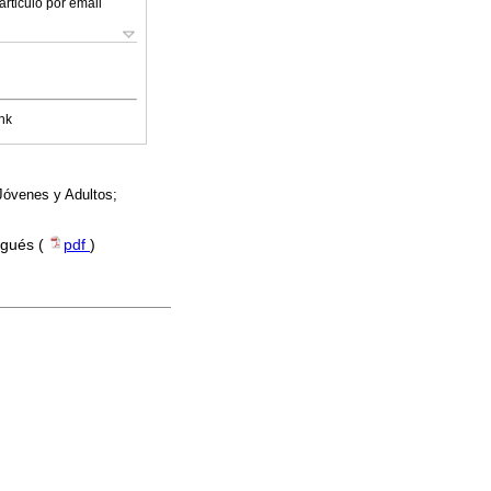
articulo por email
nk
 Jóvenes y Adultos;
ugués (
pdf
)