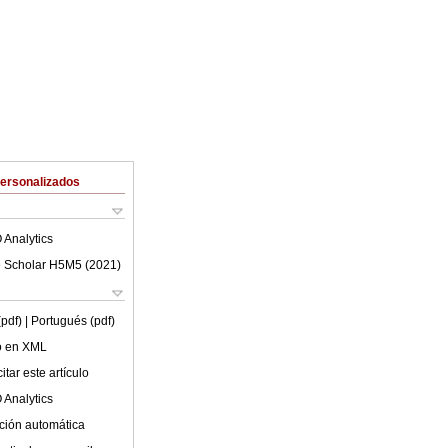
Personalizados
 Analytics
 Scholar H5M5 (
2021
)
(pdf)
| Portugués (pdf)
lo en XML
tar este artículo
 Analytics
ción automática