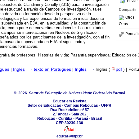
Enviar 
upuestos de Clandinin y Conelly (2015) para la investigación
 se estructuró a través de Campos de Investigación, tales
Compartir
ria de vida en formación desde la perspectiva de la
Otros
pedagógica y las experiencias de formación inicial docente
a supervisada en EJA, en la actualidad; y la constitución de
Otros
tía, como parte de convertirse en docente. Los resultados
 campos se interrelacionan en Núcleos de Significado
Permali
alados por los participantes de la investigación, con el fin
 la pasantía supervisada en EJA al significado y
periencias formativas.
grafía de profesores; Historias de vida; Pasantía supervisada; Educación de
ugués
|
Inglés
·
texto en Portugués
|
Inglés
·
Inglés (
pdf
) | Port
© 2026
Setor de Educação da Universidade Federal do Paraná
Educar em Revista
Setor de Educação - Campus Rebouças - UFPR
Rua Rockefeller, nº 57
2.º andar - Sala 202
Rebouças - Curitiba - Paraná - Brasil
CEP 80230-130
educar@ufpr.br