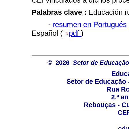
CEI vinculados a dichos proc
Palabras clave :
Educación ru
·
resumen en Portugués
Español (
pdf
)
© 2026
Setor de Educação
Educa
Setor de Educação
Rua Roc
2.º a
Rebouças - Cur
CEP
edu