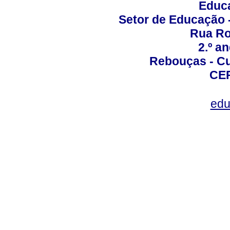
Educa
Setor de Educação
Rua Roc
2.º a
Rebouças - Cur
CEP
edu