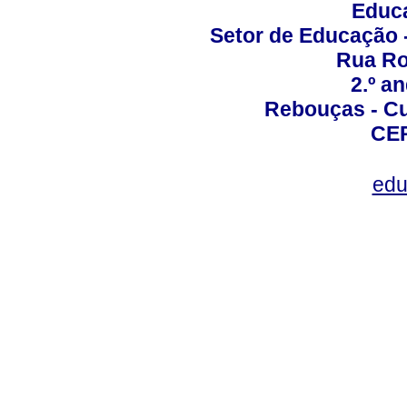
Educa
Setor de Educação
Rua Roc
2.º a
Rebouças - Cur
CEP
edu