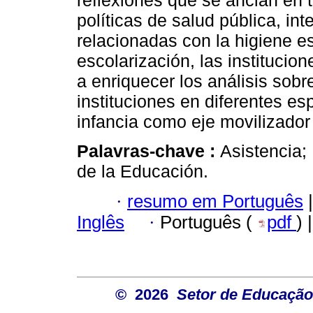
reflexiones que se anclan en t
políticas de salud pública, in
relacionadas con la higiene e
escolarización, las instituci
a enriquecer los análisis sobre
instituciones en diferentes e
infancia como eje movilizador 
Palavras-chave :
Asistencia;
de la Educación.
·
resumo em Português
|
Inglês
·
Português (
pdf
) 
© 2026
Setor de Educação