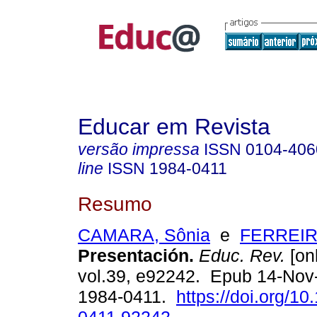
Educar em Revista
versão impressa
ISSN
0104-406
line
ISSN
1984-0411
Resumo
CAMARA, Sônia
e
FERREIRA
Presentación.
Educ. Rev.
[onl
vol.39, e92242. Epub 14-Nov
1984-0411.
https://doi.org/1