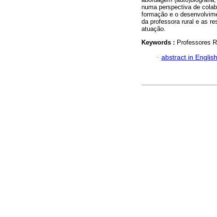
numa perspectiva de colabo
formação e o desenvolvime
da professora rural e as r
atuação.
Keywords :
Professores R
·
abstract in Englis