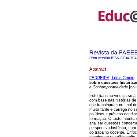
Revista da FAEE
Print version
ISSN
0104-704
Abstract
FERREIRA, Lúcia Gracia
.
sobre questões histórica
e Contemporaneidade
[onli
Este trabalho vincula-se à
com base nas histórias de 
que trabalharam no final d
muito tarde e carrega no s
políticas e práticas cotidi
formação. O texto intenta s
analisar questões concerne
perspectiva histórica, co
do trabalho docente. Enfoc
abordagem (auto)biografia,