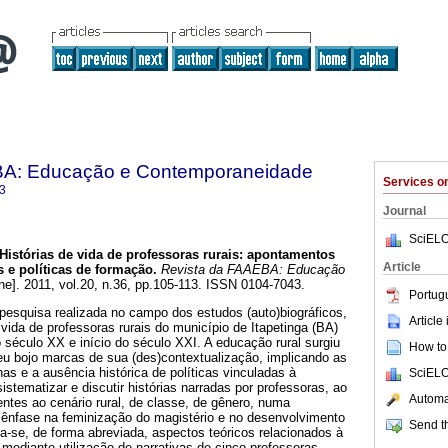
BA: Educação e Contemporaneidade
Services 
3
Journal
SciELO
Histórias de vida de professoras rurais: apontamentos
Article
s e políticas de formação.
Revista da FAAEBA: Educação
ne]. 2011, vol.20, n.36, pp.105-113. ISSN 0104-7043.
Portug
 pesquisa realizada no campo dos estudos (auto)biográficos,
Article
vida de professoras rurais do município de Itapetinga (BA)
o século XX e início do século XXI. A educação rural surgiu
How to 
eu bojo marcas de sua (des)contextualização, implicando as
anas e a ausência histórica de políticas vinculadas à
SciELO
istematizar e discutir histórias narradas por professoras, ao
Automat
ntes ao cenário rural, de classe, de gênero, numa
m ênfase na feminização do magistério e no desenvolvimento
Send th
a-se, de forma abreviada, aspectos teóricos relacionados à
 mediante utilização de narrativas de cinco professoras,