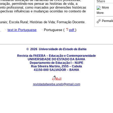
Share
ração, permitindo-nos pensar as histórias de vida, a
nto profissional, como marcados por dimensões históricas
More
espectivas influências e mudanças ocorridas no contexto de
More
Permali
urais; Escola Rural; Histórias de Vida; Formação Docente.
h
·
text in Portuguese
·
Portuguese (
pdf
)
© 2026
Universidade do Estado da Bahia
Revista da FAEEBA – Educação e Contemporaneidade
UNIVERSIDADE DO ESTADO DA BAHIA
Departamento de Educação I – NUPE
Rua Silveira Martins, 2555 – Cabula
41150-000 SALVADOR – BAHIA
revistadafaeeba.uneb@gmail.com