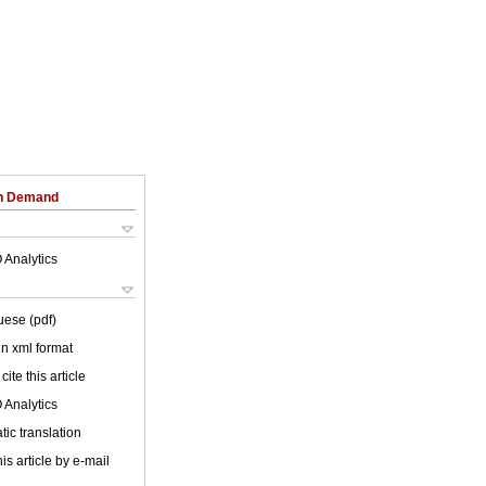
on Demand
 Analytics
uese (pdf)
 in xml format
cite this article
 Analytics
ic translation
is article by e-mail