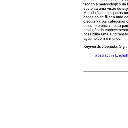
teórico e metodológico da 
sustenta uma visão de suje
Metodológico porque as ca
dados ao se filiar a uma d
discursiva. As categorias 
pelos referenciais está p
produção do conhecimento 
possibilita uma autotrans
ação no/com o mundo.
Keywords :
Sentido; Sign
·
abstract in Englis