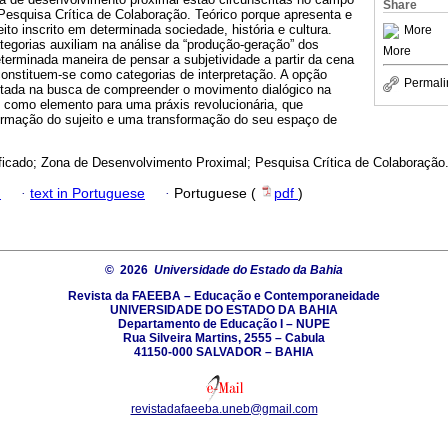
Share
Pesquisa Crítica de Colaboração. Teórico porque apresenta e
ito inscrito em determinada sociedade, história e cultura.
More
tegorias auxiliam na análise da “produção-geração” dos
More
eterminada maneira de pensar a subjetividade a partir da cena
constituem-se como categorias de interpretação. A opção
Permali
autada na busca de compreender o movimento dialógico na
como elemento para uma práxis revolucionária, que
formação do sujeito e uma transformação do seu espaço de
ificado; Zona de Desenvolvimento Proximal; Pesquisa Crítica de Colaboração
h
·
text in Portuguese
·
Portuguese (
pdf
)
© 2026
Universidade do Estado da Bahia
Revista da FAEEBA – Educação e Contemporaneidade
UNIVERSIDADE DO ESTADO DA BAHIA
Departamento de Educação I – NUPE
Rua Silveira Martins, 2555 – Cabula
41150-000 SALVADOR – BAHIA
revistadafaeeba.uneb@gmail.com