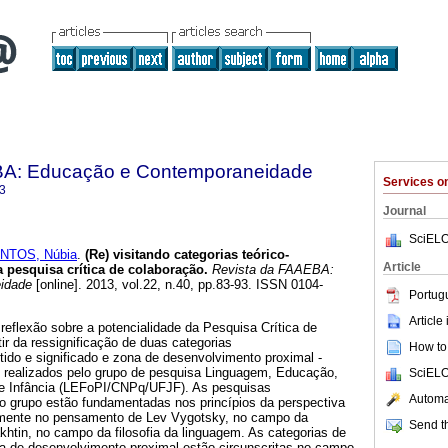
BA: Educação e Contemporaneidade
Services 
3
Journal
SciELO
NTOS, Núbia
.
(Re) visitando categorias teórico-
Article
a pesquisa crítica de colaboração.
Revista da FAAEBA:
idade
[online]. 2013, vol.22, n.40, pp.83-93. ISSN 0104-
Portug
Article
reflexão sobre a potencialidade da Pesquisa Crítica de
ir da ressignificação de duas categorias
How to 
tido e significado e zona de desenvolvimento proximal -
os realizados pelo grupo de pesquisa Linguagem, Educação,
SciELO
e Infância (LEFoPI/CNPq/UFJF). As pesquisas
Automat
do grupo estão fundamentadas nos princípios da perspectiva
ialmente no pensamento de Lev Vygotsky, no campo da
Send th
akhtin, no campo da filosofia da linguagem. As categorias de
na de desenvolvimento proximal estão circunscritas no campo