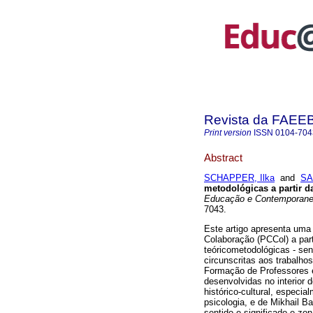
Revista da FAEE
Print version
ISSN
0104-704
Abstract
SCHAPPER, Ilka
and
SA
metodológicas a partir d
Educação e Contemporane
7043.
Este artigo apresenta uma 
Colaboração (PCCol) a part
teóricometodológicas - sen
circunscritas aos trabalh
Formação de Professores 
desenvolvidas no interior 
histórico-cultural, espec
psicologia, e de Mikhail B
sentido e significado e zo