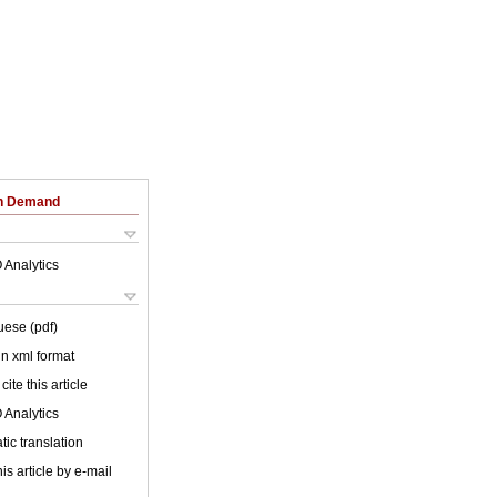
on Demand
 Analytics
uese (pdf)
 in xml format
cite this article
 Analytics
ic translation
is article by e-mail