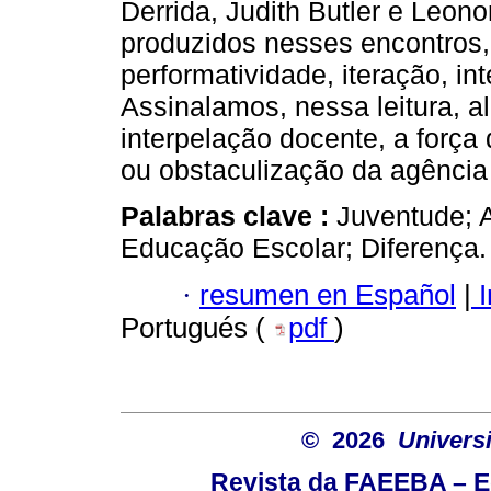
Derrida, Judith Butler e Leono
produzidos nesses encontros, 
performatividade, iteração, int
Assinalamos, nessa leitura, a
interpelação docente, a força
ou obstaculização da agência 
Palabras clave :
Juventude; A
Educação Escolar; Diferença.
·
resumen en Español
|
I
Portugués (
pdf
)
© 2026
Univers
Revista da FAEEBA – 