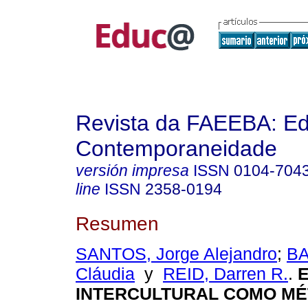
Revista da FAEEBA: E
Contemporaneidade
versión impresa
ISSN
0104-704
line
ISSN
2358-0194
Resumen
SANTOS, Jorge Alejandro
;
BA
Cláudia
y
REID, Darren R.
.
E
INTERCULTURAL COMO M