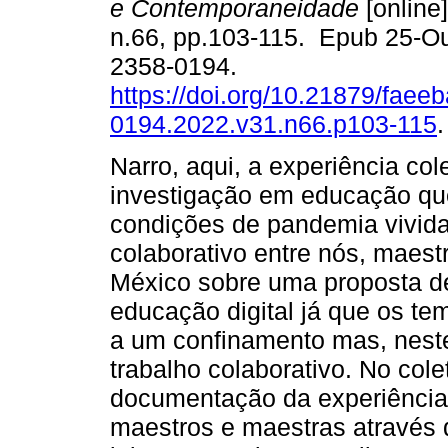
e Contemporaneidade
[online]
n.66, pp.103-115. Epub 25-O
2358-0194.
https://doi.org/10.21879/faee
0194.2022.v31.n66.p103-115
.
Narro, aqui, a experiência col
investigação em educação que
condições de pandemia vivid
colaborativo entre nós, maes
México sobre uma proposta de
educação digital já que os t
a um confinamento mas, neste
trabalho colaborativo. No co
documentação da experiência
maestros e maestras através 