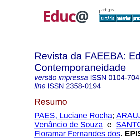
Revista da FAEEBA: E
Contemporaneidade
versão impressa
ISSN
0104-704
line
ISSN
2358-0194
Resumo
PAES, Luciane Rocha
;
ARAUJ
Venâncio de Souza
e
SANTO
Floramar Fernandes dos
.
EPI