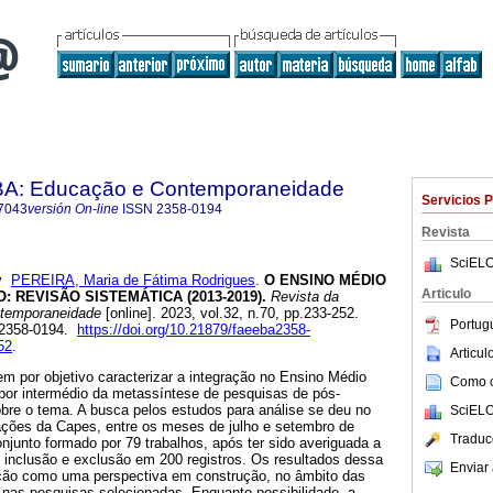
BA: Educação e Contemporaneidade
Servicios 
7043
versión On-line
ISSN
2358-0194
Revista
SciELO
y
PEREIRA, Maria de Fátima Rodrigues
.
O ENSINO MÉDIO
Articulo
 REVISÃO SISTEMÁTICA (2013-2019).
Revista da
temporaneidade
[online]. 2023, vol.32, n.70, pp.233-252.
Portug
 2358-0194.
https://doi.org/10.21879/faeeba2358-
52
.
Articu
em por objetivo caracterizar a integração no Ensino Médio
Como ci
, por intermédio da metassíntese de pesquisas de pós-
obre o tema. A busca pelos estudos para análise se deu no
SciELO
ções da Capes, entre os meses de julho e setembro de
Traduc
junto formado por 79 trabalhos, após ter sido averiguada a
de inclusão e exclusão em 200 registros. Os resultados dessa
Enviar 
ação como uma perspectiva em construção, no âmbito das
 nas pesquisas selecionadas. Enquanto possibilidade, a