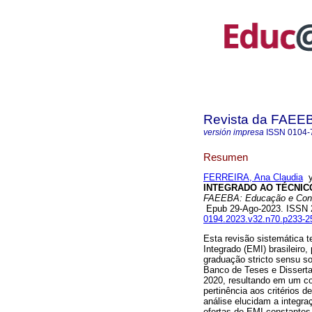
Revista da FAEE
versión impresa
ISSN
0104-
Resumen
FERREIRA, Ana Claudia
INTEGRADO AO TÉCNICO:
FAEEBA: Educação e Con
Epub 29-Ago-2023. ISSN
0194.2023.v32.n70.p233-2
Esta revisão sistemática t
Integrado (EMI) brasileiro
graduação stricto sensu s
Banco de Teses e Disserta
2020, resultando em um con
pertinência aos critérios 
análise elucidam a integr
ofertas de EMI constantes