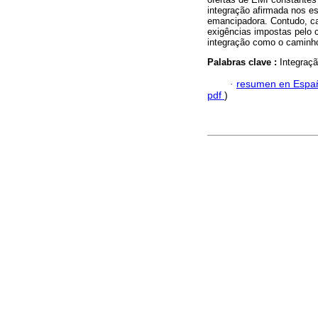
integração afirmada nos e
emancipadora. Contudo, ca
exigências impostas pelo c
integração como o caminho
Palabras clave :
Integraç
·
resumen en Espa
pdf
)