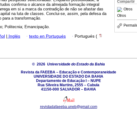
Compartir
studos confirma o alcance da almejada formação integral
rrega em si a marca da contradição de não se afastar das
Otros
apital na luta de classes. Conclui-se, assim, pela defesa da
Otros
 para a transformação.
Permali
ão; Politecnia; Emancipação.
ñol
|
Inglés
·
texto en Portugués
·
Portugués (
© 2026
Universidade do Estado da Bahia
Revista da FAEEBA – Educação e Contemporaneidade
UNIVERSIDADE DO ESTADO DA BAHIA
Departamento de Educação I – NUPE
Rua Silveira Martins, 2555 – Cabula
41150-000 SALVADOR – BAHIA
revistadafaeeba.uneb@gmail.com