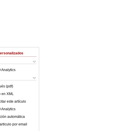
Personalizados
 Analytics
ués (pdf)
lo en XML
tar este artículo
 Analytics
ción automática
articulo por email