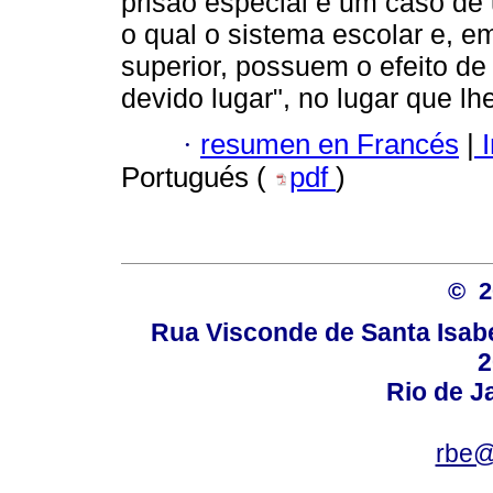
prisão especial é um caso de
o qual o sistema escolar e, e
superior, possuem o efeito de
devido lugar", no lugar que lh
·
resumen en Francés
|
I
Portugués (
pdf
)
© 
Rua Visconde de Santa Isabel
2
Rio de Ja
rbe@