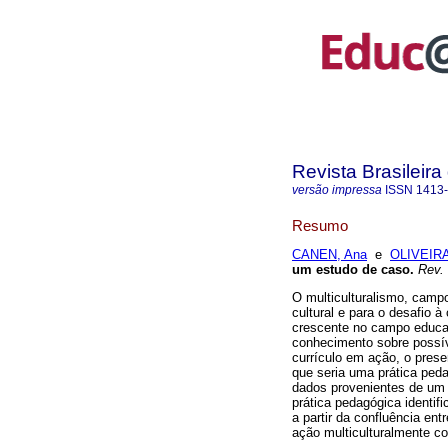
Revista Brasileir
versão impressa
ISSN
1413
Resumo
CANEN, Ana
e
OLIVEIRA,
um estudo de caso.
Rev. 
O multiculturalismo, campo 
cultural e para o desafio à
crescente no campo educac
conhecimento sobre possíve
currículo em ação, o prese
que seria uma prática pedag
dados provenientes de um 
prática pedagógica identifi
a partir da confluência ent
ação multiculturalmente c