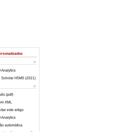
ersonalizados
 Analytics
 Scholar H5M5 (
2021
)
uês (pdf)
 em XML
tar este artigo
 Analytics
ão automática