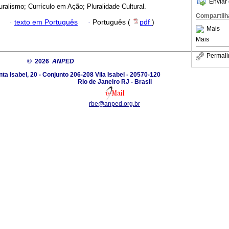
Enviar 
turalismo; Currículo em Ação; Pluralidade Cultural.
Compartilh
·
texto em Português
·
Português (
pdf
)
Mais
Mais
Permali
© 2026
ANPED
a Isabel, 20 - Conjunto 206-208 Vila Isabel - 20570-120
Rio de Janeiro RJ - Brasil
rbe@anped.org.br