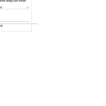
este artigo por email
ar
nk