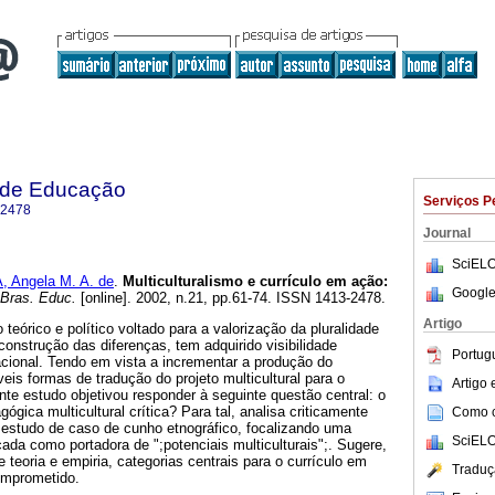
a de Educação
Serviços P
-2478
Journal
SciELO
 Angela M. A. de
.
Multiculturalismo e currículo em ação:
Google
Bras. Educ.
[online]. 2002, n.21, pp.61-74. ISSN 1413-2478.
Artigo
teórico e político voltado para a valorização da pluralidade
 construção das diferenças, tem adquirido visibilidade
Portug
ional. Tendo em vista a incrementar a produção do
is formas de tradução do projeto multicultural para o
Artigo
nte estudo objetivou responder à seguinte questão central: o
ógica multicultural crítica? Para tal, analisa criticamente
Como ci
estudo de caso de cunho etnográfico, focalizando uma
SciELO
cada como portadora de ";potenciais multiculturais";. Sugere,
re teoria e empiria, categorias centrais para o currículo em
Traduç
omprometido.