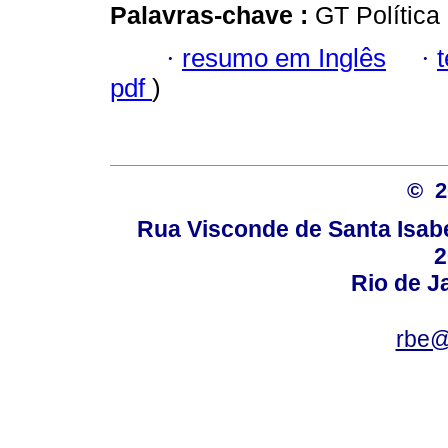
Palavras-chave :
GT Política
·
resumo em Inglês
·
pdf
)
© 
Rua Visconde de Santa Isabel
2
Rio de Ja
rbe@