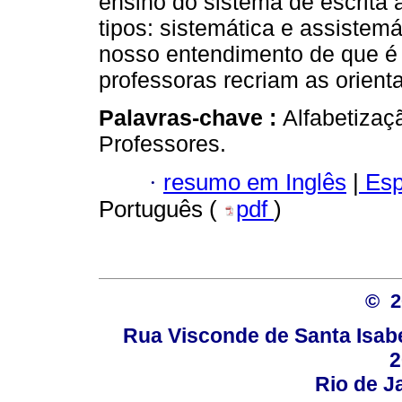
ensino do sistema de escrita 
tipos: sistemática e assistem
nosso entendimento de que é 
professoras recriam as orient
Palavras-chave :
Alfabetizaç
Professores.
·
resumo em Inglês
|
Esp
Português (
pdf
)
© 
Rua Visconde de Santa Isabel
2
Rio de Ja