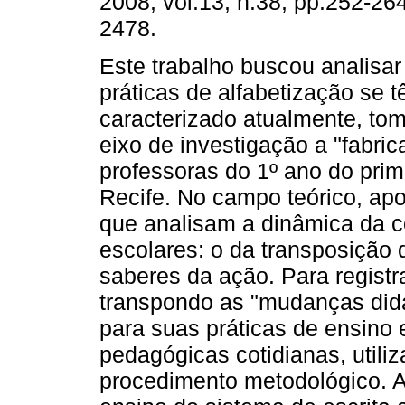
2008, vol.13, n.38, pp.252-26
2478.
Este trabalho buscou analisa
práticas de alfabetização se 
caracterizado atualmente, t
eixo de investigação a "fabric
professoras do 1º ano do prime
Recife. No campo teórico, ap
que analisam a dinâmica da 
escolares: o da transposição 
saberes da ação. Para regist
transpondo as "mudanças didá
para suas práticas de ensino 
pedagógicas cotidianas, util
procedimento metodológico. A