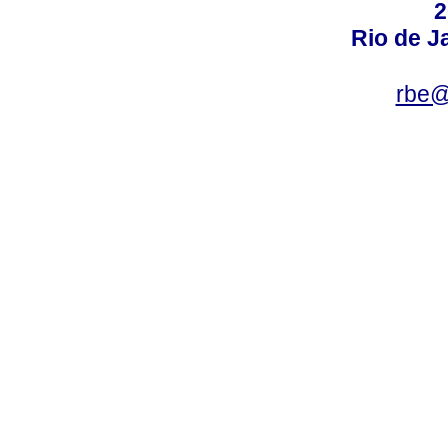
2
Rio de Ja
rbe@