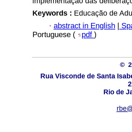
implementação das deliberaç
Keywords :
Educação de Adult
·
abstract in English
|
Spa
Portuguese (
pdf
)
© 
Rua Visconde de Santa Isabel
2
Rio de Ja
rbe@