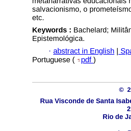
metanarrativas educacionais 
salvacionismo, o prometeísm
etc.
Keywords :
Bachelard; Militân
Epistemológica.
·
abstract in English
|
Spa
Portuguese (
pdf
)
© 
Rua Visconde de Santa Isabel
2
Rio de Ja