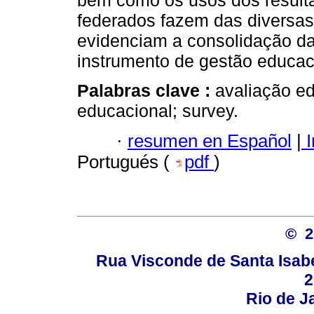
bem como os usos dos result
federados fazem das diversas
evidenciam a consolidação da
instrumento de gestão educac
Palabras clave :
avaliação ed
educacional; survey.
·
resumen en Español
|
I
Portugués (
pdf
)
© 
Rua Visconde de Santa Isabel
2
Rio de Ja