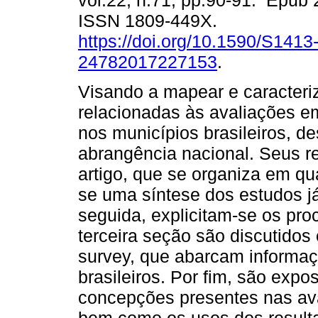
vol.22, n.71, pp.90-91. Epub
ISSN 1809-449X.
https://doi.org/10.1590/S1413
24782017227153
.
Visando a mapear e caracteriza
relacionadas às avaliações e
nos municípios brasileiros, 
abrangência nacional. Seus r
artigo, que se organiza em qu
se uma síntese dos estudos j
seguida, explicitam-se os pr
terceira seção são discutidos
survey, que abarcam informaç
brasileiros. Por fim, são exp
concepções presentes nas ava