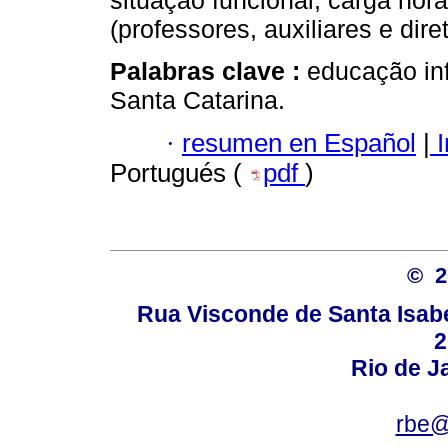
situação funcional, carga horár
(professores, auxiliares e dire
Palabras clave :
educação inf
Santa Catarina.
·
resumen en Español
|
I
Portugués (
pdf
)
© 
Rua Visconde de Santa Isabel
2
Rio de Ja
rbe@