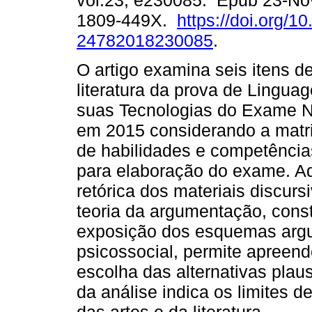
vol.23, e230085. Epub 23-No
1809-449X.
https://doi.org/1
24782018230085
.
O artigo examina seis itens de
literatura da prova de Lingua
suas Tecnologias do Exame N
em 2015 considerando a matriz
de habilidades e competência
para elaboração do exame. Ad
retórica dos materiais discurs
teoria da argumentação, const
exposição dos esquemas argu
psicossocial, permite apreend
escolha das alternativas plaus
da análise indica os limites 