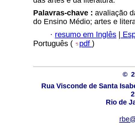
das artes e da literatura.
Palavras-chave :
avaliação 
do Ensino Médio; artes e liter
·
resumo em Inglês
|
Esp
Português (
pdf
)
© 
Rua Visconde de Santa Isabel
2
Rio de Ja
rbe@