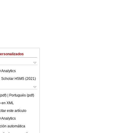
Personalizados
 Analytics
 Scholar H5M5 (
2021
)
(pdf)
| Portugués (pdf)
lo en XML
tar este artículo
 Analytics
ción automática