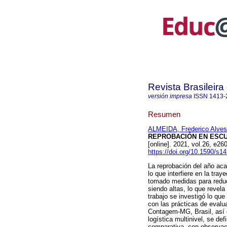
Revista Brasileir
versión impresa
ISSN
1413-
Resumen
ALMEIDA, Frederico Alves
REPROBACIÓN EN ESCU
[online]. 2021, vol.26, e
https://doi.org/10.1590/s
La reprobación del año ac
lo que interfiere en la tra
tomado medidas para reduc
siendo altas, lo que revela
trabajo se investigó lo que
con las prácticas de evalu
Contagem-MG, Brasil, así 
logística multinivel, se d
comparativa, con observaci