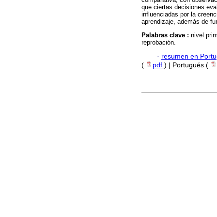
que ciertas decisiones eva
influenciadas por la creen
aprendizaje, además de fun
Palabras clave :
nivel pri
reprobación.
·
resumen en Port
(
pdf
) | Portugués (