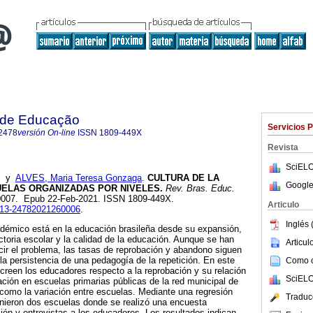
a de Educação
Servicios 
2478
versión On-line
ISSN
1809-449X
Revista
SciELO
y
ALVES, Maria Teresa Gonzaga
.
CULTURA DE LA
Google
ELAS ORGANIZADAS POR NIVELES.
Rev. Bras. Educ.
260007. Epub 22-Feb-2021. ISSN 1809-449X.
Articulo
1413-24782021260006
.
Inglés 
adémico está en la educación brasileña desde su expansión,
yectoria escolar y la calidad de la educación. Aunque se han
Articu
ir el problema, las tasas de reprobación y abandono siguen
 la persistencia de una pedagogía de la repetición. En este
Como ci
 creen los educadores respecto a la reprobación y su relación
SciELO
ación en escuelas primarias públicas de la red municipal de
como la variación entre escuelas. Mediante una regresión
Traduc
efinieron dos escuelas donde se realizó una encuesta
ón y entrevistas a los educadores. Los resultados indican