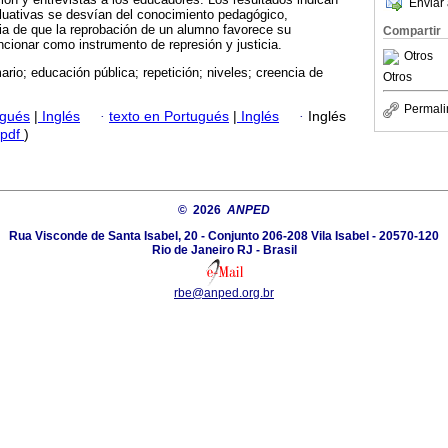
Enviar 
luativas se desvían del conocimiento pedagógico,
cia de que la reprobación de un alumno favorece su
Compartir
cionar como instrumento de represión y justicia.
Otros
mario; educación pública; repetición; niveles; creencia de
Otros
Permali
ugués
|
Inglés
·
texto en Portugués
|
Inglés
·
Inglés
pdf
)
© 2026
ANPED
Rua Visconde de Santa Isabel, 20 - Conjunto 206-208 Vila Isabel - 20570-120
Rio de Janeiro RJ - Brasil
rbe@anped.org.br