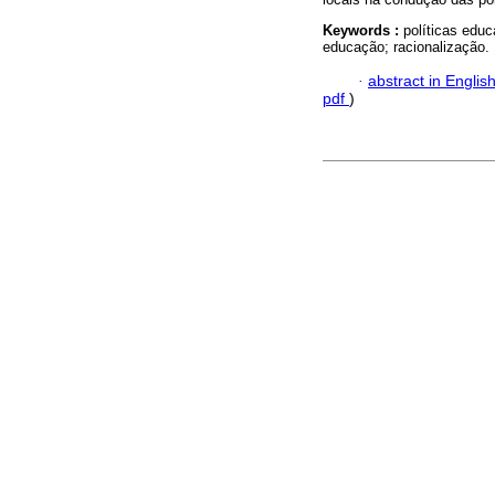
Keywords :
políticas educ
educação; racionalização.
·
abstract in Englis
pdf
)