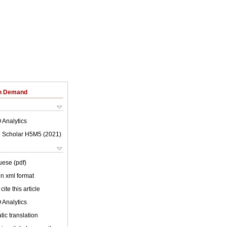
on Demand
 Analytics
 Scholar H5M5 (
2021
)
uese (pdf)
 in xml format
cite this article
 Analytics
ic translation