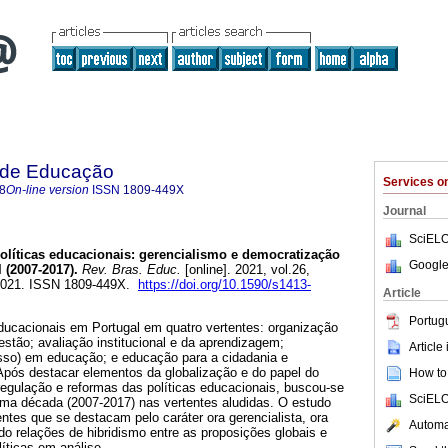
a de Educação
Services 
8
On-line version
ISSN
1809-449X
Journal
SciELO
olíticas educacionais: gerencialismo e democratização
Google
(2007-2017).
Rev. Bras. Educ.
[online]. 2021, vol.26,
2021. ISSN 1809-449X.
https://doi.org/10.1590/s1413-
Article
Portug
educacionais em Portugal em quatro vertentes: organização
estão; avaliação institucional e da aprendizagem;
Article
sso) em educação; e educação para a cidadania e
Após destacar elementos da globalização e do papel do
How to 
egulação e reformas das políticas educacionais, buscou-se
SciELO
uma década (2007-2017) nas vertentes aludidas. O estudo
ntes que se destacam pelo caráter ora gerencialista, ora
Automat
ndo relações de hibridismo entre as proposições globais e
íticas em análise.