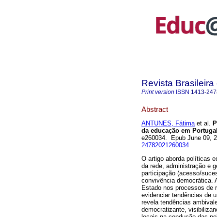
Revista Brasileir
Print version
ISSN
1413-247
Abstract
ANTUNES, Fátima
et al.
P
da educação em Portugal 
e260034. Epub June 09, 
24782021260034
.
O artigo aborda políticas 
da rede, administração e g
participação (acesso/suce
convivência democrática. 
Estado nos processos de r
evidenciar tendências de 
revela tendências ambivale
democratizante, visibiliza
locais na condução das pol