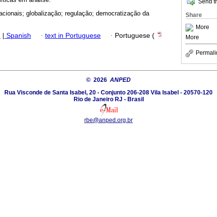
Send th
acionais; globalização; regulação; democratização da
Share
More
h
|
Spanish
·
text in Portuguese
·
Portuguese (
More
Permali
© 2026
ANPED
Rua Visconde de Santa Isabel, 20 - Conjunto 206-208 Vila Isabel - 20570-120
Rio de Janeiro RJ - Brasil
rbe@anped.org.br