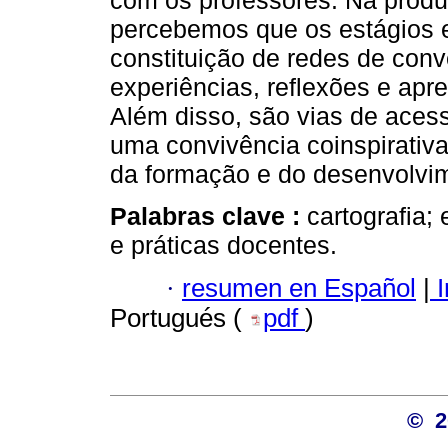
com os professores. Na produ
percebemos que os estágios e
constituição de redes de con
experiências, reflexões e apr
Além disso, são vias de aces
uma convivência coinspirativa
da formação e do desenvolvim
Palabras clave :
cartografia;
e práticas docentes.
·
resumen en Español
|
I
Portugués (
pdf
)
© 