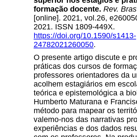
superior nos estágios e prát
formação docente.
Rev. Bras
[online]. 2021, vol.26, e2600
2021. ISSN 1809-449X.
https://doi.org/10.1590/s1413-
24782021260050
.
O presente artigo discute e p
práticas dos cursos de forma
professores orientadores da 
acolhem estagiários em escol
teórica e epistemológica a bi
Humberto Maturana e Francisco
método para mapear os territó
valemo-nos das narrativas pr
experiências e dos dados res