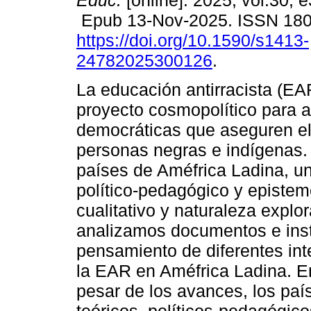
Educ.
[online]. 2025, vol.30, 
Epub 13-Nov-2025. ISSN 18
https://doi.org/10.1590/s1413-
24782025300126
.
La educación antirracista (EA
proyecto cosmopolítico para a
democráticas que aseguren el 
personas negras e indígenas. 
países de Améfrica Ladina, un
político-pedagógico y episte
cualitativo y naturaleza explor
analizamos documentos e inst
pensamiento de diferentes inte
la EAR en Améfrica Ladina. E
pesar de los avances, los pa