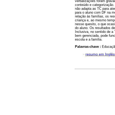
verbalizações foram gravad
conteúdo e categorização.
não adapta as TC para ate
para o aluno com DF na m
relação às famílias, os re
criança e, ao mesmo temp
nesse quesito, o que oca
do aluno. Os resultados d
Inclusiva, no sentido de a
bem gerenciada, pode func
escola e a família.
Palavras-chave :
Educação
·
resumo em Inglês