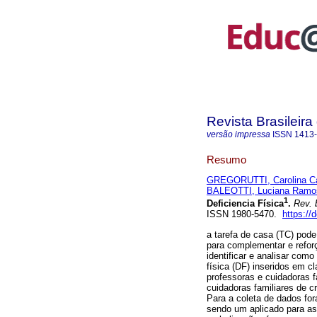
Revista Brasileir
versão impressa
ISSN
1413
Resumo
GREGORUTTI, Carolina C
BALEOTTI, Luciana Ramo
1
Deficiencia Física
.
Rev. 
ISSN 1980-5470.
https:/
a tarefa de casa (TC) pode 
para complementar e reforç
identificar e analisar com
física (DF) inseridos em c
professoras e cuidadoras f
cuidadoras familiares de 
Para a coleta de dados for
sendo um aplicado para as 