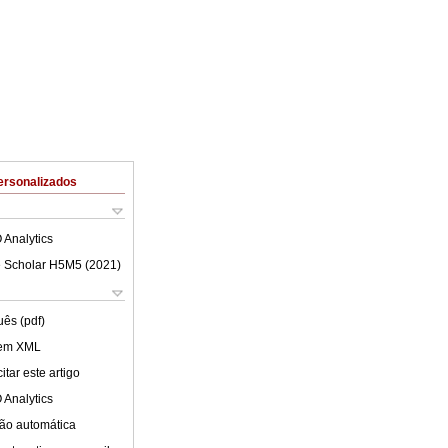
ersonalizados
 Analytics
 Scholar H5M5 (
2021
)
uês (pdf)
 em XML
tar este artigo
 Analytics
ão automática