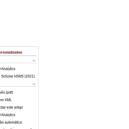
ersonalizados
 Analytics
 Scholar H5M5 (
2021
)
uês (pdf)
 em XML
tar este artigo
 Analytics
ão automática