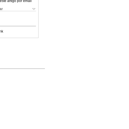
este artigo por email
ar
nk