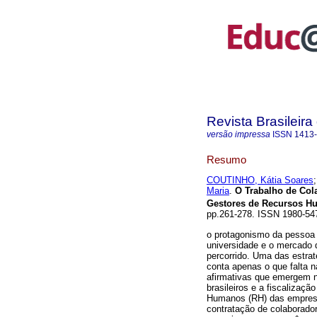
Revista Brasileir
versão impressa
ISSN
1413
Resumo
COUTINHO, Kátia Soares
Maria
.
O Trabalho de Col
Gestores de Recursos 
pp.261-278. ISSN 1980-5
o protagonismo da pessoa 
universidade e o mercado d
percorrido. Uma das estra
conta apenas o que falta n
afirmativas que emergem no
brasileiros e a fiscaliza
Humanos (RH) das empresas
contratação de colaborado