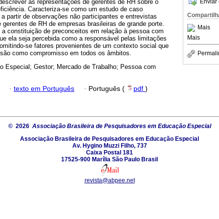
descrever as representações de gerentes de RH sobre o
Enviar 
ficiência. Caracteriza-se como um estudo de caso
Compartilh
 a partir de observações não participantes e entrevistas
 gerentes de RH de empresas brasileiras de grande porte.
Mais
 a constituição de preconceitos em relação à pessoa com
Mais
 que ela seja percebida como a responsável pelas limitações
omitindo-se fatores provenientes de um contexto social que
lusão como compromisso em todos os âmbitos.
Permali
o Especial; Gestor; Mercado de Trabalho; Pessoa com
·
texto em Português
·
Português (
pdf
)
© 2026
Associação Brasileira de Pesquisadores em Educação Especial
Associação Brasileira de Pesquisadores em Educação Especial
Av. Hygino Muzzi Filho, 737
Caixa Postal 181
17525-900 Marília São Paulo Brasil
revista@abpee.net