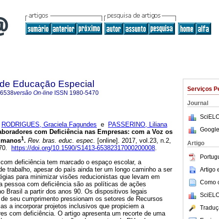
a de Educação Especial
Serviços P
-6538
versão On-line
ISSN
1980-5470
Journal
SciELO
;
RODRIGUES, Graciela Fagundes
e
PASSERINO, Liliana
Google
aboradores com Deficiência nas Empresas: com a Voz os
1
Humanos
.
Rev. bras. educ. espec.
[online]. 2017, vol.23, n.2,
Artigo
470.
https://doi.org/10.1590/S1413-65382317000200008
.
Portug
com deficiência tem marcado o espaço escolar, a
e trabalho, apesar do país ainda ter um longo caminho a ser
Artigo
tégias para minimizar visões reducionistas que levam em
Como ci
a pessoa com deficiência são as políticas de ações
 Brasil a partir dos anos 90. Os dispositivos legais
SciELO
ção de seu cumprimento pressionam os setores de Recursos
 a incorporar projetos inclusivos que propiciem a
Traduç
res com deficiência. O artigo apresenta um recorte de uma