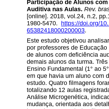
Participação de Alunos com 
Auditiva nas Aulas.
Rev. bras
[online]. 2018, vol.24, n.2, p
1980-5470.
https://doi.org/1
65382418000200003
.
Este estudo objetivou analisar
por professores de Educação 
de alunos com deficiência au
demais alunos da turma. Três
Ensino Fundamental (1° ao 5°
em que havia um aluno com def
estudo. Quatro filmagens for
totalizando 12 aulas registra
Análise Microgenética, indica
mudança, orientada aos detal