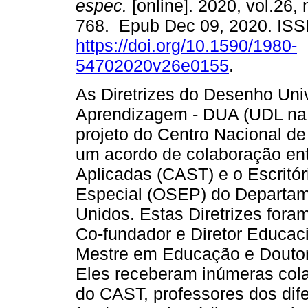
espec.
[online]. 2020, vol.26, 
768. Epub Dec 09, 2020. IS
https://doi.org/10.1590/1980-
54702020v26e0155
.
As Diretrizes do Desenho Uni
Aprendizagem - DUA (UDL na
projeto do Centro Nacional d
um acordo de colaboração ent
Aplicadas (CAST) e o Escritó
Especial (OSEP) do Departa
Unidos. Estas Diretrizes fora
Co-fundador e Diretor Educac
Mestre em Educação e Doutor
Eles receberam inúmeras col
do CAST, professores dos dife