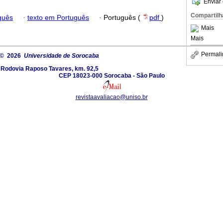
Enviar 
Compartilh
guês
·
texto em Português
·
Português (
pdf
)
Mais
Mais
Permali
© 2026
Universidade de Sorocaba
Rodovia Raposo Tavares, km. 92,5
CEP 18023-000 Sorocaba - São Paulo
revistaavaliacao@uniso.br