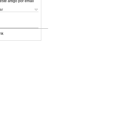
este artigo por email
ar
nk