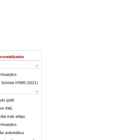
ersonalizados
 Analytics
 Scholar H5M5 (
2021
)
uês (pdf)
 em XML
tar este artigo
 Analytics
ão automática