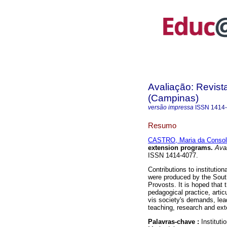
Avaliação: Revist
(Campinas)
versão impressa
ISSN
1414
Resumo
CASTRO, Maria da Conso
extension programs.
Aval
ISSN 1414-4077.
Contributions to institution
were produced by the Sout
Provosts. It is hoped that 
pedagogical practice, artic
vis society's demands, lea
teaching, research and ex
Palavras-chave :
Institut