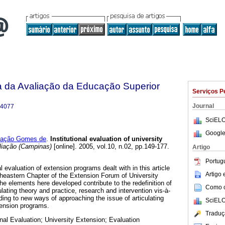
a da Avaliação da Educação Superior
Serviços P
Journal
-4077
SciELO
Google
lação Gomes de
.
Institutional evaluation of university
iação (Campinas)
[online]. 2005, vol.10, n.02, pp.149-177.
Artigo
Portug
al evaluation of extension programs dealt with in this article
Artigo
heastern Chapter of the Extension Forum of University
the elements here developed contribute to the redefinition of
Como ci
ulating theory and practice, research and intervention vis-à-
ding to new ways of approaching the issue of articulating
SciELO
tension programs.
Traduç
ional Evaluation; University Extension; Evaluation