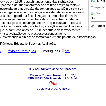
Enviar 
olvido em 1968: o autofinanciamento das instituições
or por meio de sua transformação em uma empresa rentável,
Compartir
e ausência da participação da comunidade acadêmica em sua
e de organização e manutenção de estatísticas educacionais
Otros
ubsidiar a gestão; a flexibilização dos modelos de ensino.
Otros
lisados expressam o embate de forças entre parcela da
instituições de educação superior, que buscam a oferta do
Permali
ensão com qualidade para todos, e a ação desmobilizadora e
que, a partir dos anos de 1990, acentua o desenvolvimento
e toma a avaliação como processo essencialmente
o, esvaziando a dimensão formativa e emancipatória da autoavaliação.
 Públicas; Educação Superior; Avaliação.
s
·
texto en Portugués
·
Portugués (
pdf
)
© 2026
Universidade de Sorocaba
Rodovia Raposo Tavares, km. 92,5
CEP 18023-000 Sorocaba - São Paulo
revistaavaliacao@uniso.br