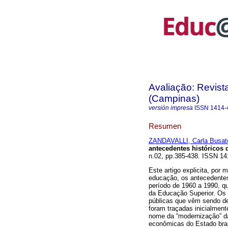
Avaliação: Revist
(Campinas)
versión impresa
ISSN
1414-
Resumen
ZANDAVALLI, Carla Busat
antecedentes históricos
n.02, pp.385-438. ISSN 14
Este artigo explicita, por 
educação, os antecedentes
período de 1960 a 1990, q
da Educação Superior. Os
públicas que vêm sendo de
foram traçadas inicialmen
nome da “modernização” da
econômicas do Estado bras