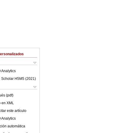
Personalizados
 Analytics
 Scholar H5M5 (
2021
)
ués (pdf)
lo en XML
tar este artículo
 Analytics
ción automática