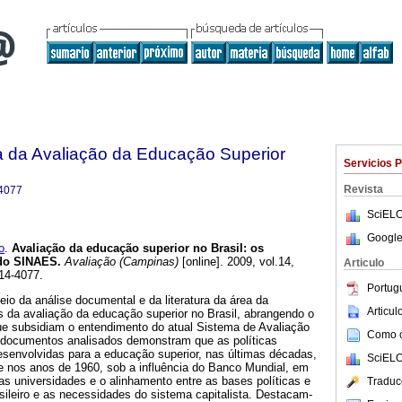
a da Avaliação da Educação Superior
Servicios 
Revista
4077
SciELO
Google
o
.
Avaliação da educação superior no Brasil: os
 do SINAES.
Avaliação (Campinas)
[online]. 2009, vol.14,
Articulo
14-4077.
Portug
meio da análise documental e da literatura da área da
Articu
 da avaliação da educação superior no Brasil, abrangendo o
ue subsidiam o entendimento do atual Sistema de Avaliação
Como ci
 documentos analisados demonstram que as políticas
senvolvidas para a educação superior, nas últimas décadas,
SciELO
te nos anos de 1960, sob a influência do Banco Mundial, em
s universidades e o alinhamento entre as bases políticas e
Traduc
ileiro e as necessidades do sistema capitalista. Destacam-