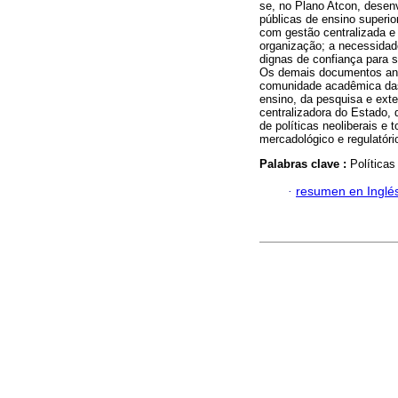
se, no Plano Atcon, desenv
públicas de ensino superi
com gestão centralizada 
organização; a necessidad
dignas de confiança para s
Os demais documentos ana
comunidade acadêmica das 
ensino, da pesquisa e ext
centralizadora do Estado, 
de políticas neoliberais 
mercadológico e regulatóri
Palabras clave :
Políticas
·
resumen en Inglé