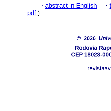
·
abstract in English
·
pdf
)
© 2026
Univ
Rodovia Rapo
CEP 18023-000
revistaa